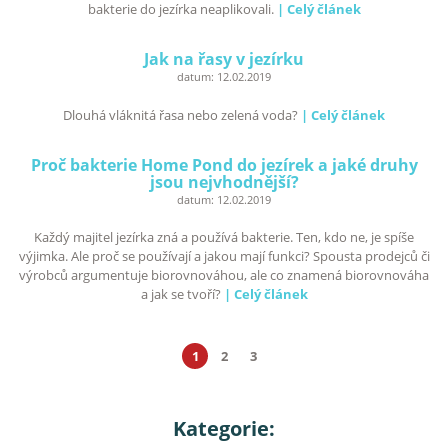
bakterie do jezírka neaplikovali.
| Celý článek
Jak na řasy v jezírku
datum:
12.02.2019
Dlouhá vláknitá řasa nebo zelená voda?
| Celý článek
Proč bakterie Home Pond do jezírek a jaké druhy
jsou nejvhodnější?
datum:
12.02.2019
Každý majitel jezírka zná a používá bakterie. Ten, kdo ne, je spíše
výjimka. Ale proč se používají a jakou mají funkci? Spousta prodejců či
výrobců argumentuje biorovnováhou, ale co znamená biorovnováha
a jak se tvoří?
| Celý článek
1
2
3
Kategorie: