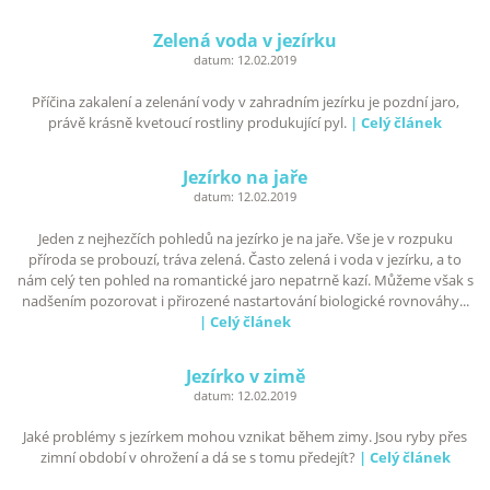
Zelená voda v jezírku
datum:
12.02.2019
Příčina zakalení a zelenání vody v zahradním jezírku je pozdní jaro,
právě krásně kvetoucí rostliny produkující pyl.
| Celý článek
Jezírko na jaře
datum:
12.02.2019
Jeden z nejhezčích pohledů na jezírko je na jaře. Vše je v rozpuku
příroda se probouzí, tráva zelená. Často zelená i voda v jezírku, a to
nám celý ten pohled na romantické jaro nepatrně kazí. Můžeme však s
nadšením pozorovat i přirozené nastartování biologické rovnováhy...
| Celý článek
Jezírko v zimě
datum:
12.02.2019
Jaké problémy s jezírkem mohou vznikat během zimy. Jsou ryby přes
zimní období v ohrožení a dá se s tomu předejít?
| Celý článek