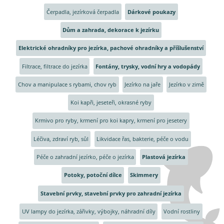
Čerpadla, jezírková čerpadla
Dárkové poukazy
Dům a zahrada, dekorace k jezírku
Elektrické ohradníky pro jezírka, pachové ohradníky a příšlušenství
Filtrace, filtrace do jezírka
Fontány, trysky, vodní hry a vodopády
Chov a manipulace s rybami, chov ryb
Jezírko na jaře
Jezírko v zimě
Koi kapři, jeseteři, okrasné ryby
Krmivo pro ryby, krmení pro koi kapry, krmení pro jesetery
Léčiva, zdraví ryb, sůl
Likvidace řas, bakterie, péče o vodu
Péče o zahradní jezírko, péče o jezírka
Plastová jezírka
Potoky, potoční dílce
Skimmery
Stavební prvky, stavební prvky pro zahradní jezírka
UV lampy do jezírka, zářivky, výbojky, náhradní díly
Vodní rostliny