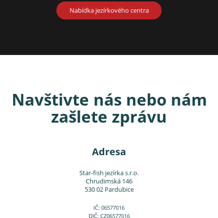
Nabídka jezírkového centra
Navštivte nás nebo nám
zašlete zprávu
Adresa
Star-fish jezírka s.r.o.
Chrudimská 146
530 02 Pardubice
IČ: 06577016
DIČ: CZ06577016