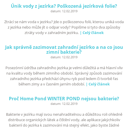
Únik vody z jezírka? Poškozená jezírková folie?
datum:
12.02.2019
Ztrácí se nám voda v jezírku? Jde o poškozenou folii, kterou uniká voda
z jezírka nebo může jít o odpar vody? Popišme si tyto dva způsoby
ztráty vody v zahradním jezírku.
| Celý článek
Jak správně zazimovat zahradní jezírko a na co jsou
zimní bakterie?
datum:
12.02.2019
Posezónní údržba zahradního jezírka je velmi důležitá a má hlavní vliv
na kvalitu vody během zimního období. Správný způsob zazimování
zahradního jezírka předchází úhynu ryb pod ledem či tvorbě řas
během zimy a v časném jarním období.
| Celý článek
Proč Home Pond WINTER POND nejsou bakterie?
datum:
12.02.2019
Bakterie v jezírku mají svou nenahraditelnou a důležitou roli ohledně
distribuce organických látek a čištění vody, ale aplikace jakýchkoliv
bakterií do jezírka k zazimování má stejný efekt, jako byste žádné