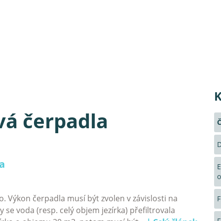
K
vá čerpadla
Č
D
a
E
o
. Výkon čerpadla musí být zvolen v závislosti na
F
y se voda (resp. celý objem jezírka) přefiltrovala
F