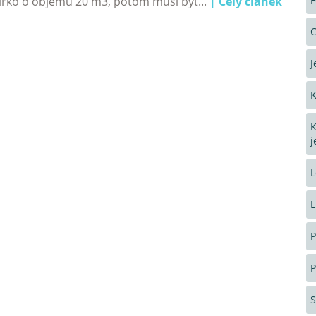
zírko o objemu 20 m3, potom musí být...
| Celý článek
C
J
K
K
j
L
L
P
P