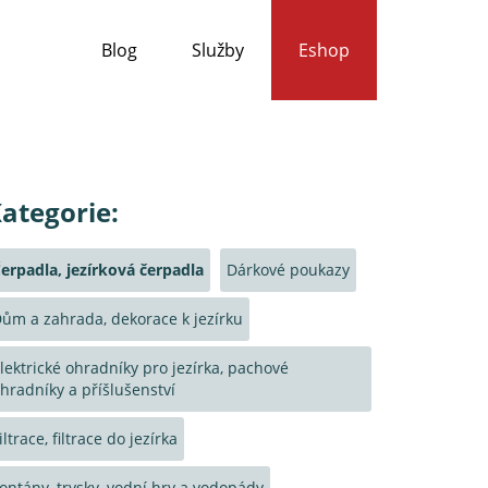
Blog
Služby
Eshop
ategorie:
erpadla, jezírková čerpadla
Dárkové poukazy
ům a zahrada, dekorace k jezírku
lektrické ohradníky pro jezírka, pachové
hradníky a příšlušenství
iltrace, filtrace do jezírka
ontány, trysky, vodní hry a vodopády