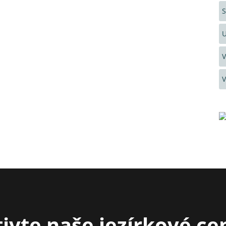
S
U
V
V
ivte naše jezírkové c