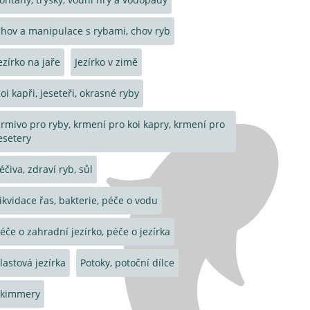
hov a manipulace s rybami, chov ryb
ezírko na jaře
Jezírko v zimě
oi kapři, jeseteři, okrasné ryby
rmivo pro ryby, krmení pro koi kapry, krmení pro
esetery
éčiva, zdraví ryb, sůl
ikvidace řas, bakterie, péče o vodu
éče o zahradní jezírko, péče o jezírka
lastová jezírka
Potoky, potoční dílce
Skimmery