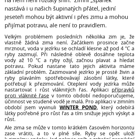
na něm není roztátý sníh. Zimní „spánek“
nastává i u našich šupinatých přátel, jediní
jeseteři mohou být aktivní i přes zimu a mohou
přijímat potravu, ale není to pravidlem.
Velkým problémem posledních několika zim je, že
vlastně žádná zima není. Začátkem prosince začne
mrznout, voda v jezírku se ochladí klesne až pod 4 °C a
ryby zazimují. Při následné oblevě dosáhne teplota
vody až 10 °C a ryby ožijí, začnou plavat a hledat
potravu. Pokud nastane tato jejich aktivita máme
základní problém. Zazimované jezírko je prosté živin a
ryby plaváním spotřebovávají zásobní látky, které
potřebují k přezimování. Oteplení vody jezírka může
nastartovat i růst vláknitých řas. Aplikaci
přípravků
proti vláknité řase
v tomto období nedoporučujeme,
účinnost ve studené vodě je malá. Pro aplikaci v zimním
období jsem vyvinuli
WINTER POND
, který odebírá
látky potřebné pro růst řas a tím snižuje jejich výskyt a
růst.
Ale zima se může v tomto krátkém časovém horizontu
zase vrátiti, a to v plné síle. Ryby se opět uloží