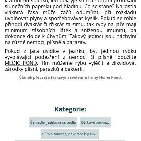
k zimnímu spánku, led pokryje sníh a zabrání pronikání
slunečních paprsku pod hladinu. Co se stane? Narostlá
vláknitá řasa může začít odumírat, při rozkladu
uvolňovat plyny a spotřebovávat kyslík. Pokud se tohle
přihodí dvakrát či třikrát za zimu, tak ryby na jaře mají
minimum zásobních látek a sníženou imunitu, ba
dokonce dojde k úhynům. Takový jedinci jsou náchylní
na různé nemoci, plísně a parazity.
Pokud z jara uvidíte v jezírku, byť jedinou rybku
vyvolávající podezření z nemoci či plísně, použijte
MEDIC POND
. Tím můžeme rybu vyléčit a zlikvidovat
zárodky plísní, parazitů a bakterií.
Článek převzat s laskavým svolením firmy Home Pond.
Kategorie:
Čerpadla, jezírková čerpadla
Dárkové poukazy
Dům a zahrada, dekorace k jezírku