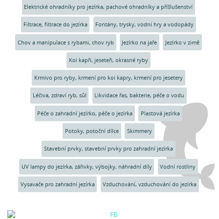
Elektrické ohradníky pro jezírka, pachové ohradníky a příšlušenství
Filtrace, filtrace do jezírka
Fontány, trysky, vodní hry a vodopády
Chov a manipulace s rybami, chov ryb
Jezírko na jaře
Jezírko v zimě
Koi kapři, jeseteři, okrasné ryby
Krmivo pro ryby, krmení pro koi kapry, krmení pro jesetery
Léčiva, zdraví ryb, sůl
Likvidace řas, bakterie, péče o vodu
Péče o zahradní jezírko, péče o jezírka
Plastová jezírka
Potoky, potoční dílce
Skimmery
Stavební prvky, stavební prvky pro zahradní jezírka
UV lampy do jezírka, zářivky, výbojky, náhradní díly
Vodní rostliny
Vysavače pro zahradní jezírka
Vzduchování, vzduchování do jezírka