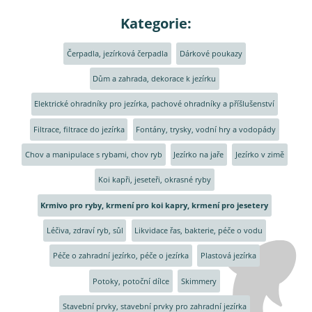
Kategorie:
Čerpadla, jezírková čerpadla
Dárkové poukazy
Dům a zahrada, dekorace k jezírku
Elektrické ohradníky pro jezírka, pachové ohradníky a příšlušenství
Filtrace, filtrace do jezírka
Fontány, trysky, vodní hry a vodopády
Chov a manipulace s rybami, chov ryb
Jezírko na jaře
Jezírko v zimě
Koi kapři, jeseteři, okrasné ryby
Krmivo pro ryby, krmení pro koi kapry, krmení pro jesetery
Léčiva, zdraví ryb, sůl
Likvidace řas, bakterie, péče o vodu
Péče o zahradní jezírko, péče o jezírka
Plastová jezírka
Potoky, potoční dílce
Skimmery
Stavební prvky, stavební prvky pro zahradní jezírka