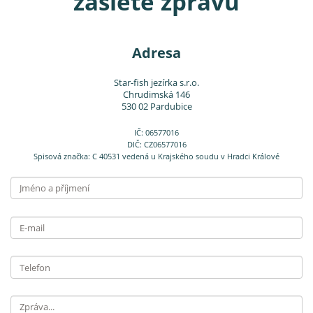
zašlete zprávu
Adresa
Star-fish jezírka s.r.o.
Chrudimská 146
530 02 Pardubice
IČ: 06577016
DIČ: CZ06577016
Spisová značka: C 40531 vedená u Krajského soudu v Hradci Králové
Jméno
a příjmení
E-
mail
Telefon