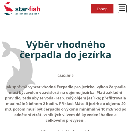
Eshop
Výběr vhodného
čerpadla do jezírka
08.02.2019
Jak správně vybrat vhodné čerpadlo pro jezírko. Výkon čerpadla
musí být zvolen v závislosti na objemu jezírka. Platí základní
pravidlo, tedy aby se voda (resp. celý objem jezírka) přefiltrovala
maximálně během 2 hodin. Příklad: Máte-li jezírko o objemu 20
m3, potom musí být čerpadlo o výkonu minimálně 10 m3/hod po
odečtení ztrát, vzniklých vlivem délky vedení hadice a
celkového převýšení.