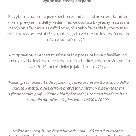
Výkonové ztráty čerpadel.
Při výběru vhodného jezírkového čerpadla je nutné si uvědomit, že
vlivem převýšení a délky vedení hadice dochází k výrazným ztrátám
na výkonu čerpadla. U každého vybíraného čerpadla bychom měli
znát tzv. výkonnostní křivku, kde v grafu vidíme kolik vody čerpadlo
dává v konkrétní výšce.
Pro správnou orientaci musíme brát v potaz celkové převýšení od
hladiny jezírka k výtoku + celkovou délku hadice, kdy se ztráta počítá
tak, že 10 metrů délky je jako 1 metr výšky.
Příklad grafu:
pokud bude v jezírku výškové převýšení 2,5 metry a délka
hadice 5 metrů, bude celkové převýšení 3 metry. V níže uvedeném
výkonnostním grafu vidíme 2 křivky čerpadel, v tomto případě to jsou
čerpadla AquaForte O-plus Vario 10000 a 20000.
Reálně nám tedy bude čerpadlo Vario 10000 dávat při uvedeném
3
3