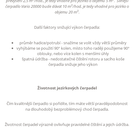
převýšení 2,5 m
/hod., je tedy vhodné pro jezírko o objemu 5 m
. Silnější
3
čerpadlo Vario 20000 bude dávat 10 m
/hod, je tedy vhodné pro jezírko o
3
objemu 20 m
.
Další faktory snižující výkon čerpadla:
průměr hadice/potrubí - snažíme se volit vždy větší průměry
vyhýbáme se použití 90° kolen, místo toho raději použijeme 90°
oblouky, nebo více kolen s menšími úhly
špatná údržba - nedostatečné čištění rotoru a sacího koše
čerpadla snižuje jeho výkon
Životnost jezírkových čerpadel
Čím kvalitnější čerpadlo si pořídíte, tím máte větší pravděpodobnost
na dlouhodobý bezproblémový chod čerpadla.
Životnost čerpadel výrazně ovlivňuje pravidelné čištění a jejich údržba.