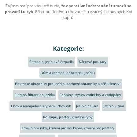
Zajímavostí pro vás jistě bude, že
operativní odstranění tumorů se
provádí i u ryb
. Přistupují k němu chovatelé u vzácných chovných Koi
kaprů.
Kategorie:
Čerpadla, jezírková čerpadla
Dárkové poukazy
Dům a zahrada, dekorace k jezírku
Elektrické ohradníky pro jezírka, pachové ohradníky a příšlušenství
Filtrace, filtrace do jezírka
Fontány, trysky, vodní hry a vodopády
Chov a manipulace s rybami, chov ryb
Jezírko na jaře
Jezírko v zimě
Koi kapři, jeseteři, okrasné ryby
Krmivo pro ryby, krmení pro koi kapry, krmení pro jesetery