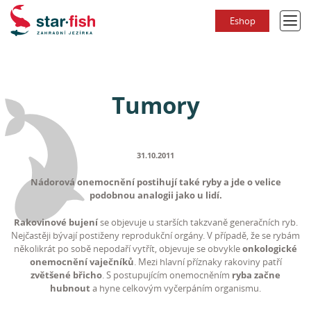
Eshop
Tumory
31.10.2011
Nádorová onemocnění postihují také ryby a jde o velice
podobnou analogii jako u lidí.
Rakovinové bujení
se objevuje u starších takzvaně generačních ryb.
Nejčastěji bývají postiženy reprodukční orgány. V případě, že se rybám
několikrát po sobě nepodaří vytřít, objevuje se obvykle
onkologické
onemocnění vaječníků
. Mezi hlavní příznaky rakoviny patří
zvětšené břicho
. S postupujícím onemocněním
ryba začne
hubnout
a hyne celkovým vyčerpáním organismu.