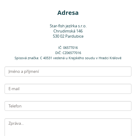
Adresa
Star-fish jezírka s.r.o.
Chrudimská 146
530 02 Pardubice
IČ: 06577016
DIČ: CZ06577016
Spisová značka: C 40531 vedená u Krajského soudu v Hradci Králové
Jméno
a příjmení
E-
mail
Telefon