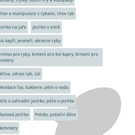
hov a manipulace s rybami, chov ryb
ezírko na jaře
Jezírko v zimě
oi kapři, jeseteři, okrasné ryby
rmivo pro ryby, krmení pro koi kapry, krmení pro
esetery
éčiva, zdraví ryb, sůl
ikvidace řas, bakterie, péče o vodu
éče o zahradní jezírko, péče o jezírka
lastová jezírka
Potoky, potoční dílce
Skimmery