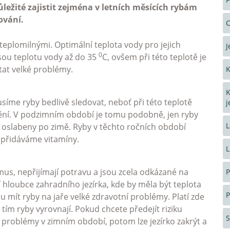
ůležité zajistit zejména v letních měsících rybám
ování.
C
 teplomilnými. Optimální teplota vody pro jejich
J
0
sou teplotu vody až do 35
C, ovšem při této teplotě je
tat velké problémy.
K
K
síme ryby bedlivě sledovat, neboť při této teplotě
j
nění. V podzimním období je tomu podobně, jen ryby
L
oslabeny po zimě. Ryby v těchto ročních období
přidáváme vitamíny.
L
us, nepřijímají potravu a jsou zcela odkázané na
P
ší hloubce zahradního jezírka, kde by měla být teplota
P
 mít ryby na jaře velké zdravotní problémy. Platí zde
s tím ryby vyrovnají. Pokud chcete předejít riziku
problémy v zimním období, potom lze jezírko zakrýt a