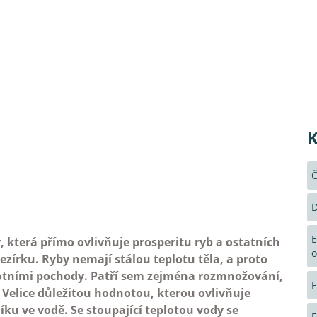
K
Č
D
E
y, která přímo ovlivňuje prosperitu ryb a ostatních
o
zírku. Ryby nemají stálou teplotu těla, a proto
ivotními pochody. Patří sem zejména rozmnožování,
F
í. Velice důležitou hodnotou, kterou ovlivňuje
ku ve vodě. Se stoupající teplotou vody se
F