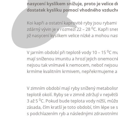
nasycení kyslíkem snižuje, proto je velice d
dostatek kyslíku pomocí vhodného vzduch
Koi kapři a ostatní kaprovité ryby jsou rybami
0
zdárný vývin je v rozmezí 22 – 28
C. Kapři sne
již nasycení kyslíkem velice nízké a mohou nas
0
V jarním období při teplotě vody 10 – 15
C mu
mají sníženou imunitu a hrozí jejich onemoc
nejsou tak vnímavé k nemocem, neboť nejsou 
krmíme kvalitním krmivem, nepřekrmujeme a 
V zimním období mají ryby snížený metabolism
teplotě okolí. Ryby se v zimně zdržují v největ
0
3 až 5
C. Pokud bude teplota vody nižší, můžou
zásada, čím kratší je toto období, tím lépe se 
s podchlazením ryb a následnými zdravotními 