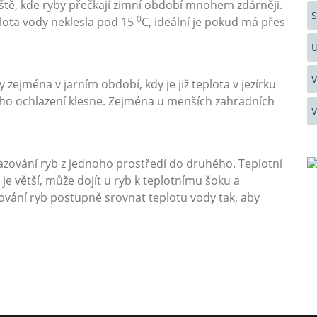
ště, kde ryby přečkají zimní období mnohem zdárněji.
S
0
plota vody neklesla pod 15
C, ideální je pokud má přes
U
V
y zejména v jarním období, kdy je již teplota v jezírku
ho ochlazení klesne. Zejména u menších zahradních
V
esazování ryb z jednoho prostředí do druhého. Teplotní
 je větší, může dojít u ryb k teplotnímu šoku a
vání ryb postupně srovnat teplotu vody tak, aby