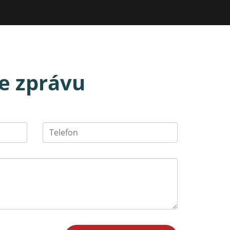
e zprávu
E-
Telefon
mail