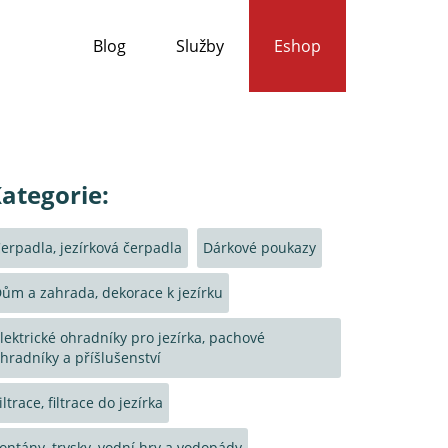
Blog
Služby
Eshop
ategorie:
erpadla, jezírková čerpadla
Dárkové poukazy
ům a zahrada, dekorace k jezírku
lektrické ohradníky pro jezírka, pachové
hradníky a příšlušenství
iltrace, filtrace do jezírka
ontány, trysky, vodní hry a vodopády