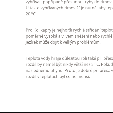
vyhřívat, popřípadě přesunout ryby do zimovi
U takto vyhřívaných zimovišť je nutné, aby te
0
20
C.
Pro Koi kapry je nejhorší rychlé střídání teplot
poměrně vysoká a vlivem sněžení nebo rychlé
jezírek může dojít k velkým problémům.
Teplota vody hraje důležitou roli také při př
0
rozdíl by neměl být nikdy větší než 5
C. Pokud
následnému úhynu. Proto je dobré při přesazo
rozdíl v teplotách byl co nejmenší.