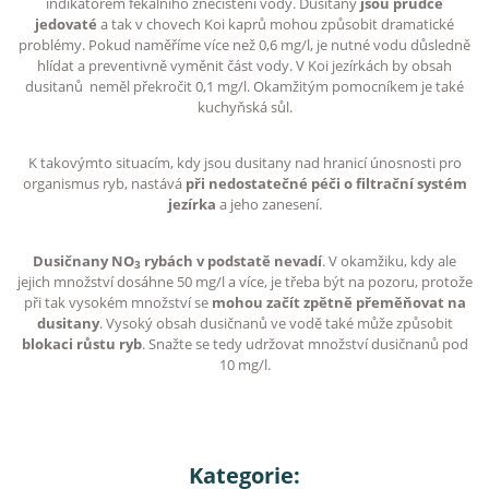
indikátorem fekálního znečištění vody. Dusitany
jsou prudce
jedovaté
a tak v chovech Koi kaprů mohou způsobit dramatické
problémy. Pokud naměříme více než 0,6 mg/l, je nutné vodu důsledně
hlídat a preventivně vyměnit část vody. V Koi jezírkách by obsah
dusitanů neměl překročit 0,1 mg/l. Okamžitým pomocníkem je také
kuchyňská sůl.
K takovýmto situacím, kdy jsou dusitany nad hranicí únosnosti pro
organismus ryb, nastává
při nedostatečné péči o filtrační systém
jezírka
a jeho zanesení.
Dusičnany NO
rybách v podstatě nevadí
. V okamžiku, kdy ale
3
jejich množství dosáhne 50 mg/l a více, je třeba být na pozoru, protože
při tak vysokém množství se
mohou začít zpětně přeměňovat na
dusitany
. Vysoký obsah dusičnanů ve vodě také může způsobit
blokaci růstu ryb
. Snažte se tedy udržovat množství dusičnanů pod
10 mg/l.
Kategorie: