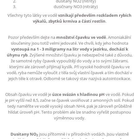
dusitany NO2 (nitrity)
dusičnany NO3 (nitráty)
Všechny tyto látky ve vodě
vznikají především rozkladem rybích
výkalů, zbytků krmiva a částí rostlin
.
Pozor především dejte na
množství čpavku ve vodě
. Amoniakální
sloučeniny jsou totiž velmi jedovaté. Ve chvíli, kdy jeho hodnota
vystoupá na 1 - 3 miligramy na litr vody v jezírku, dochází k
úhynu ryb
. Zvýšené množství čpavku je nebezpečné také z důvodu,
že samotné ryby čpavek vypouštějí do vody a to svými žábrami,
kterými ale zároveň přijímají kyslík. Při vysoké hodnotě čpavku ve
vodě, ryba nemůže vyloučit z těla svůj vlastní čpavek a tím dochází v
jejich těle k otravě. Odborně se takový stav nazývá autointoxikace.
Obsah čpavku ve vodě je
úzce svázán s hladinou pH
ve vodě. Pokud
je pH vyšší než 8,5, začne se čpavek uvolňovat z amonných solí. Pokud
tedy naměříte ve vodě vysoký obsah NH4, pak je zároveň průběžně
hlídat úroveň pH. Tento problém ale lze snadno vyřešit postupnou
výměnnou vody.
Dusitany NO
jsou přítomné i v přírodních vodách. Jsou vlastně
2