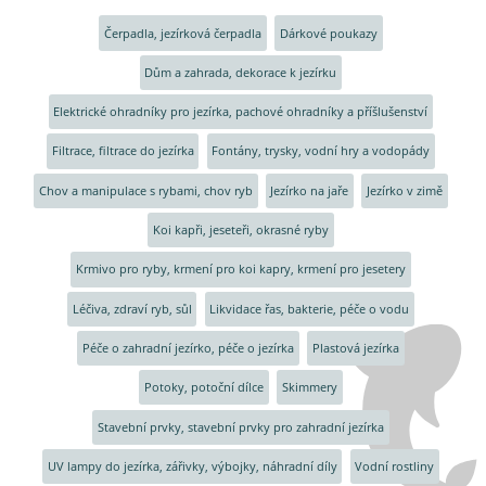
Čerpadla, jezírková čerpadla
Dárkové poukazy
Dům a zahrada, dekorace k jezírku
Elektrické ohradníky pro jezírka, pachové ohradníky a příšlušenství
Filtrace, filtrace do jezírka
Fontány, trysky, vodní hry a vodopády
Chov a manipulace s rybami, chov ryb
Jezírko na jaře
Jezírko v zimě
Koi kapři, jeseteři, okrasné ryby
Krmivo pro ryby, krmení pro koi kapry, krmení pro jesetery
Léčiva, zdraví ryb, sůl
Likvidace řas, bakterie, péče o vodu
Péče o zahradní jezírko, péče o jezírka
Plastová jezírka
Potoky, potoční dílce
Skimmery
Stavební prvky, stavební prvky pro zahradní jezírka
UV lampy do jezírka, zářivky, výbojky, náhradní díly
Vodní rostliny