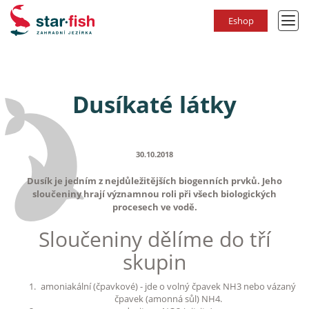
Eshop
Dusíkaté látky
30.10.2018
Dusík je jedním z nejdůležitějších biogenních prvků. Jeho
sloučeniny hrají významnou roli při všech biologických
procesech ve vodě.
Sloučeniny dělíme do tří
skupin
amoniakální (čpavkové) - jde o volný čpavek NH3 nebo vázaný
čpavek (amonná sůl) NH4.